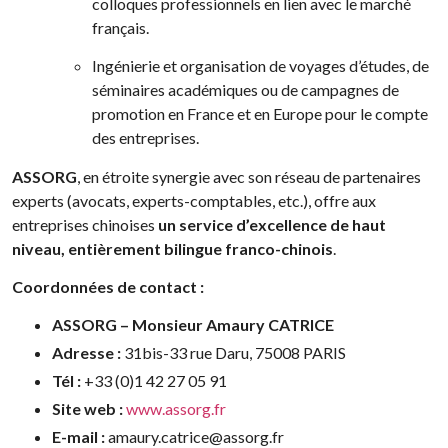
colloques professionnels en lien avec le marché
français.
Ingénierie et organisation de voyages d’études, de
séminaires académiques ou de campagnes de
promotion en France et en Europe pour le compte
des entreprises.
ASSORG
, en étroite synergie avec son réseau de partenaires
experts (avocats, experts-comptables, etc.), offre aux
entreprises chinoises
un service d’excellence de haut
niveau, entièrement bilingue franco-chinois
.
Coordonnées de contact :
ASSORG – Monsieur Amaury CATRICE
Adresse :
31bis-33 rue Daru, 75008 PARIS
Tél :
+33 (0)1 42 27 05 91
Site web :
www.assorg.fr
E-mail :
amaury.catrice@assorg.fr