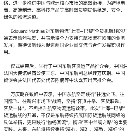
络，进一步推进中国与欧洲核心市场的高效衔接，为跨境电
商、高端制造、高科技产品等高时效货物提供稳定、安全、
绿色的物流通道。
Edouard Mathieu对东航物流“上海—巴黎”全货机航线的开
通表示热烈祝贺，并表示将全力支持东航物流在欧洲的业务
发展，期待该航线为促进两国企业间交流与合作发挥积极作
用。
仪式结束后，举行了中国东航客货运产品推介会。中国驻
法国大使馆经商公使王东、中国东航副总经理万庆朝、中国
贸促会驻法国代表处代表陈楠等中法嘉宾出席推介会。
万庆朝在致辞中表示，中国东航坚定践行“往远处飞、往
国际飞、往新兴市场飞”战略，坚持“客货并举、客货联动、
客货一体”，不断提升航空物流运输效率。此次“上海—巴黎”
货运航线的开通，不仅是东航持续拓展国际货运航线网络的
具体举措，更是践行“物畅其流”，畅通“空中丝绸之路”的重要
实践。未来，东航将持续秉持“精心、精准、精致、精细”的