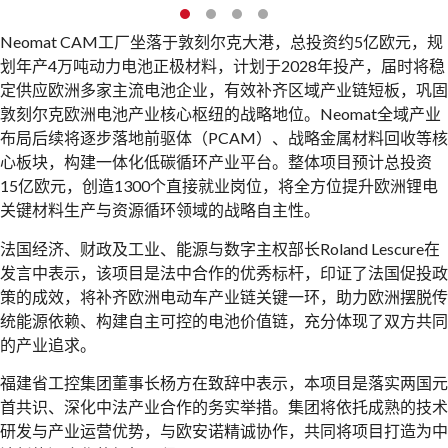
Neomat CAM工厂坐落于敦刻尔克大港，总投资约5亿欧元，规
划年产4万吨动力电池正极材料，计划于2028年投产，届时将稳
定供应欧洲多家主流电池企业，有效补齐区域产业链短板，巩固
敦刻尔克欧洲电池产业核心枢纽的战略地位。Neomat全域产业
布局后续将逐步落地前驱体（PCAM）、战略金属材料回收等核
心板块，构建一体化低碳循环产业平台。整体项目预计总投资
15亿欧元，创造1300个直接就业岗位，将全方位提升欧洲锂电
关键材料生产与资源循环领域的战略自主性。
法国经济、财政及工业、能源与数字主权部长Roland Lescure在
发言中表示，该项目是法中合作的优秀标杆，印证了法国促投政
策的成效，将补齐欧洲电动车产业链关键一环，助力欧洲摆脱传
统能源依赖、构建自主可控的电池价值链，充分体现了双方共同
的产业追求。
福建省工控集团董事长杨方在致辞中表示，本项目是落实两国元
首共识、深化中法产业合作的务实举措。集团将依托成熟的技术
研发与产业运营优势，与欧安诺精诚协作，共同将项目打造为中