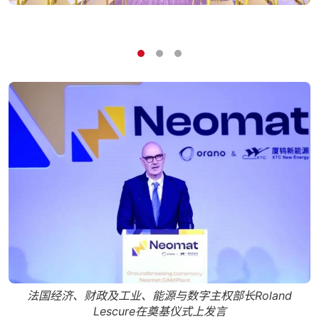
奠基仪式现场，从左到右：杨方
福
国经济、财政及工业、能源与数字主权部长Roland
Lescure在奠基仪式上发言